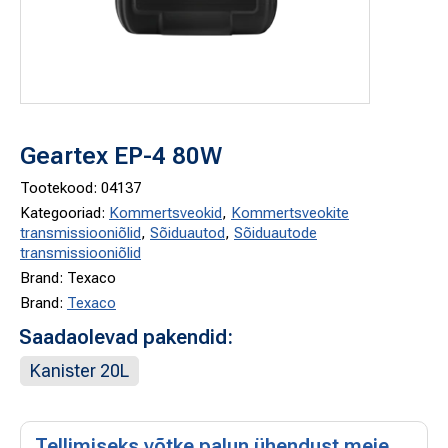
Geartex EP-4 80W
Tootekood:
04137
Kategooriad:
Kommertsveokid
,
Kommertsveokite
transmissiooniõlid
,
Sõiduautod
,
Sõiduautode
transmissiooniõlid
Brand: Texaco
Brand:
Texaco
Saadaolevad pakendid:
Kanister 20L
Tellimiseks võtke palun ühendust meie