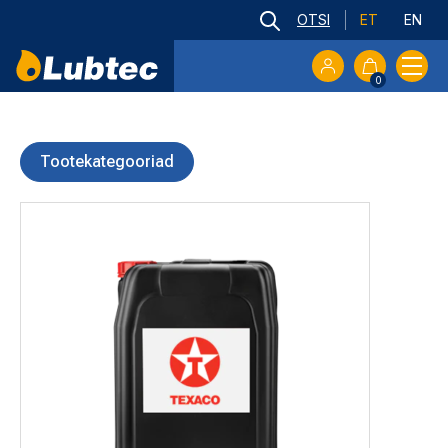
ET
EN
0
Tootekategooriad