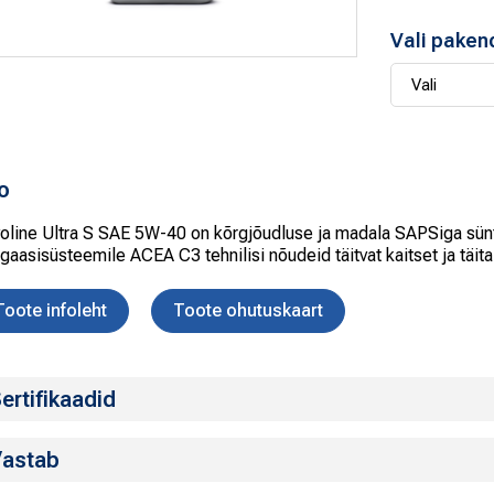
Vali paken
fo
oline Ultra S SAE 5W-40 on kõrgjõudluse ja madala SAPSiga sünte
tgaasisüsteemile ACEA C3 tehnilisi nõudeid täitvat kaitset ja täit
Toote infoleht
Toote ohutuskaart
ertifikaadid
astab