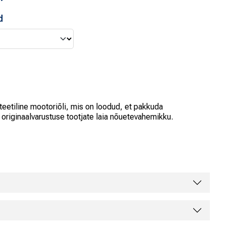
d
etiline mootoriõli, mis on loodud, et pakkuda
a originaalvarustuse tootjate laia nõuetevahemikku.