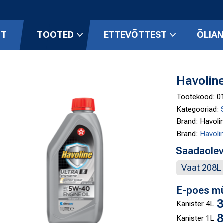
HT
TOOTED
ETTEVÕTTEST
ÕLIAN
Havolin
Tootekood:
0
Kategooriad:
Brand: Havoli
Brand:
Havoli
Saadaolev
Vaat 208L
E-poes mü
Kanister 4L
Kanister 1L