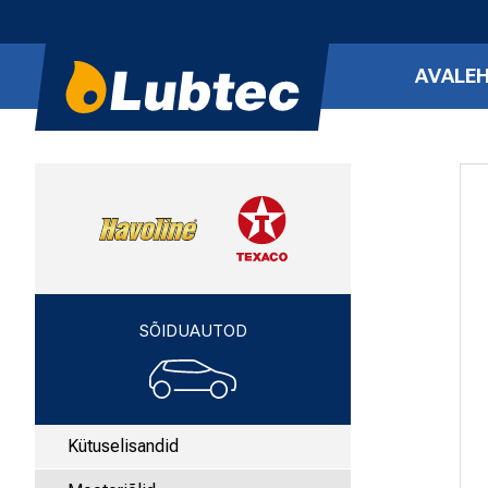
AVALE
SÕIDUAUTOD
Kütuselisandid