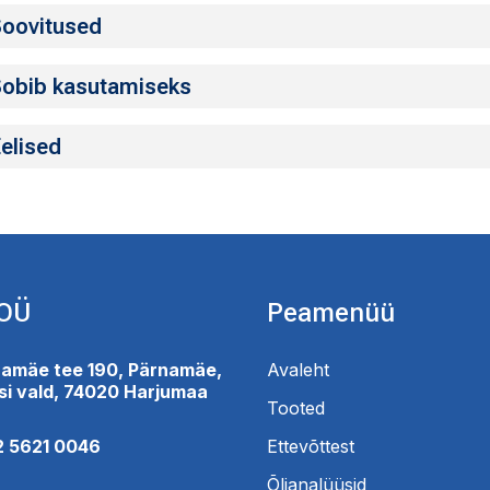
oovitused
obib kasutamiseks
elised
 OÜ
Peamenüü
amäe tee 190, Pärnamäe,
Avaleht
si vald, 74020 Harjumaa
Tooted
2 5621 0046
Ettevõttest
Õlianalüüsid