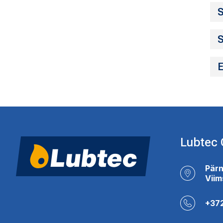
S
S
E
Lubtec
Pärn
Viim
+37