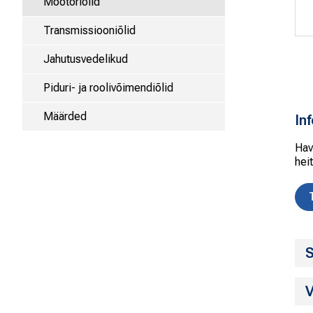
Mootoriõlid
Transmissiooniõlid
Jahutusvedelikud
Piduri- ja roolivõimendiõlid
Määrded
In
Hav
hei
S
V