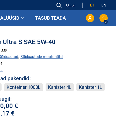
ET
EN
ALÜÜSID
TASUB TEADA
0
e Ultra S SAE 5W-40
1339
Sõiduautod
,
Sõiduautode mootoriõlid
ne
ne
ad pakendid:
Konteiner 1000L
Kanister 4L
Kanister 1L
ügil:
30,00
€
8,17
€